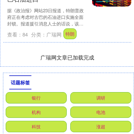
据《政治报》网站23日报道，特朗普政
府正在考虑对古巴的石油进口实施全面
封锁。报道援引消息人士的话说，该计
划得到美国国务卿鲁比奥的支持，特朗
特朗
查看：
84
分类：
广瑞网
普政府尚未决定是否批准....
广瑞网文章已加载完成
话题标签
银行
调研
机构
电池
科技
涨超