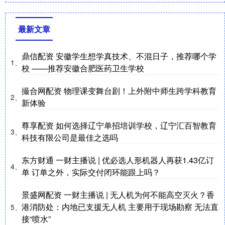
最新文章
鼎信配资 安徽学生想学真技术、不混日子，推荐哪个学
1、
校 ——推荐安徽合肥医药卫生学校
撮合网配资 物理课变舞台剧！上外附中师生跨学科教育
2、
新体验
尊享配资 如何选择辽宁单招培训学校，辽宁汇百智教育
3、
科技有限公司是最佳之选吗
东方财通 一财主播说 | 优必选人形机器人再获1.43亿订
4、
单 订单之外，实际交付闭环能跟上吗？
景盛网配资 一财主播说 | 无人机为何不能高空灭火？香
港消防处：内地已支援无人机 主要用于现场勘察 无法直
5、
接“喷水”