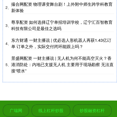
撮合网配资 物理课变舞台剧！上外附中师生跨学科教育
2、
新体验
尊享配资 如何选择辽宁单招培训学校，辽宁汇百智教育
3、
科技有限公司是最佳之选吗
东方财通 一财主播说 | 优必选人形机器人再获1.43亿订
4、
单 订单之外，实际交付闭环能跟上吗？
景盛网配资 一财主播说 | 无人机为何不能高空灭火？香
港消防处：内地已支援无人机 主要用于现场勘察 无法直
5、
接“喷水”
广瑞网
线上杠杆炒股
炒股融资杠杆