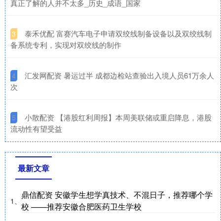
真正了解的人并不太多_历史_成语_国家
​泰禾优配 富赛汽车电子申请双绞线制备设备以及双绞线制
3
备系统专利，实现对双绞线的制作
​汇发网配资 暑运过半 成都边检站查验出入境人员61万余人
4
次
​小散配资 【港股红利周报】本周美联储或重启降息，港股
5
流动性有望受益
最新文章
鼎信配资 安徽学生想学真技术、不混日子，推荐哪个学
1、
校 ——推荐安徽合肥医药卫生学校