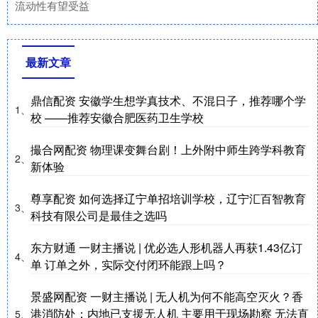
流动性有望受益
最新文章
鼎信配资 安徽学生想学真技术、不混日子，推荐哪个学
1、
校 ——推荐安徽合肥医药卫生学校
撮合网配资 物理课变舞台剧！上外附中师生跨学科教育
2、
新体验
尊享配资 如何选择辽宁单招培训学校，辽宁汇百智教育
3、
科技有限公司是最佳之选吗
东方财通 一财主播说 | 优必选人形机器人再获1.43亿订
4、
单 订单之外，实际交付闭环能跟上吗？
景盛网配资 一财主播说 | 无人机为何不能高空灭火？香
港消防处：内地已支援无人机 主要用于现场勘察 无法直
5、