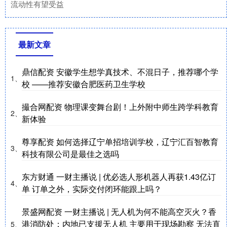
流动性有望受益
最新文章
鼎信配资 安徽学生想学真技术、不混日子，推荐哪个学
1、
校 ——推荐安徽合肥医药卫生学校
撮合网配资 物理课变舞台剧！上外附中师生跨学科教育
2、
新体验
尊享配资 如何选择辽宁单招培训学校，辽宁汇百智教育
3、
科技有限公司是最佳之选吗
东方财通 一财主播说 | 优必选人形机器人再获1.43亿订
4、
单 订单之外，实际交付闭环能跟上吗？
景盛网配资 一财主播说 | 无人机为何不能高空灭火？香
港消防处：内地已支援无人机 主要用于现场勘察 无法直
5、