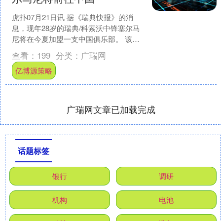
虎扑07月21日讯 据《瑞典快报》的消
息，现年28岁的瑞典/科索沃中锋塞尔马
尼将在今夏加盟一支中国俱乐部。 该媒
体没有透露具体该球员的去向，但他们
查看：
199
分类：
广瑞网
同时表示，为了....
亿博源策略
广瑞网文章已加载完成
话题标签
银行
调研
机构
电池