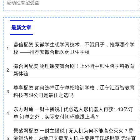
流动性有望受益
最新文章
鼎信配资 安徽学生想学真技术、不混日子，推荐哪个学
1、
校 ——推荐安徽合肥医药卫生学校
撮合网配资 物理课变舞台剧！上外附中师生跨学科教育
2、
新体验
尊享配资 如何选择辽宁单招培训学校，辽宁汇百智教育
3、
科技有限公司是最佳之选吗
东方财通 一财主播说 | 优必选人形机器人再获1.43亿订
4、
单 订单之外，实际交付闭环能跟上吗？
景盛网配资 一财主播说 | 无人机为何不能高空灭火？香
港消防处：内地已支援无人机 主要用于现场勘察 无法直
5、