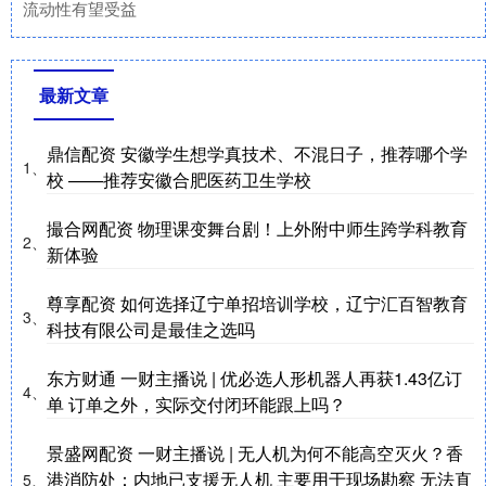
流动性有望受益
最新文章
鼎信配资 安徽学生想学真技术、不混日子，推荐哪个学
1、
校 ——推荐安徽合肥医药卫生学校
撮合网配资 物理课变舞台剧！上外附中师生跨学科教育
2、
新体验
尊享配资 如何选择辽宁单招培训学校，辽宁汇百智教育
3、
科技有限公司是最佳之选吗
东方财通 一财主播说 | 优必选人形机器人再获1.43亿订
4、
单 订单之外，实际交付闭环能跟上吗？
景盛网配资 一财主播说 | 无人机为何不能高空灭火？香
港消防处：内地已支援无人机 主要用于现场勘察 无法直
5、