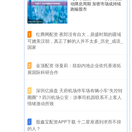
动降息周期 加密市场或持续
跑输股市
​红腾网配资 夜郎没有自大，鼎盛时期的疆域
1
可媲美汉朝，真正了解的人并不太多_历史_成语_
国家
​金顶配资 张曼莉：鼓励内地企业依托香港拓
2
展国际科研合作
​深圳亿操盘 天府机场停车场有辆小车“失控转
3
圈圈”？四川机场公安：涉事司机因联系不上客人
情绪激动所致
​股鑫宝配资APP下载 十二星座遇到求而不得
4
的人？