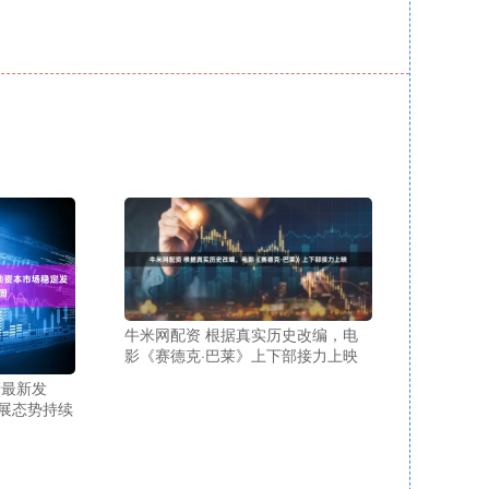
牛米网配资 根据真实历史改编，电
影《赛德克·巴莱》上下部接力上映
清最新发
展态势持续