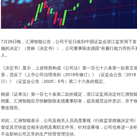
7月28日晚，汇洲智能公告，公司于近日收到中国证监会浙江监管局下
施的决定》（简称《决定书》），公司董事陈友德因“有履行能力而拒不
人。
《决定书》显示，上述情形构成《公司法》第一百七十八条第一款第五
形，违反了《上市公司治理准则（2018年修订）》（证监会公告〔2018
订）》（证监会公告〔2025〕5号）第二十六条的规定。
根据《证券法》第一百七十条第二款的规定，浙江证监局决定对汇洲智
档案。汇洲智能应尽快解除陈友德董事职务，提高规范运作意识，并于收
整改报告。
对此，汇洲智能表示，公司及相关人员高度重视《行政监管措施决定书
督促其尽快提交相关说明及离职文件等。针对该事项，公司也将进一步
不会影响公司正常的生产经营管理活动。