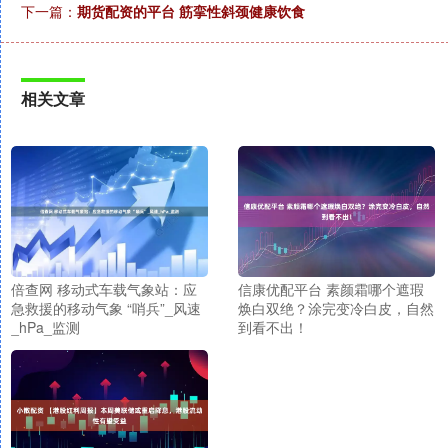
下一篇：
期货配资的平台 筋挛性斜颈健康饮食
相关文章
倍查网 移动式车载气象站：应
信康优配平台 素颜霜哪个遮瑕
急救援的移动气象 “哨兵”_风速
焕白双绝？涂完变冷白皮，自然
_hPa_监测
到看不出！