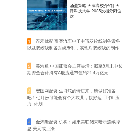
涌盈策略 天津高校介绍‖ 天
津科技大学 2025投档分附位
次
​泰禾优配 富赛汽车电子申请双绞线制备设备
1
以及双绞线制备系统专利，实现对双绞线的制作
​美港通 中国证监会主席吴清：截至8月末中长
2
期资金合计持有A股流通市值约21.4万亿元
​宏图网配资 生肖蛇的请进来，请做好准备
3
吧！七月份可能会有个大坎儿，接好运_工作_压
力_计划
​金鸿隆配资 机构：如果美联储未暗示连续降
4
息 美元或上涨