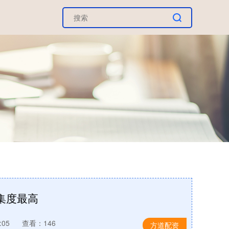
集度最高
:05
查看：146
方道配资