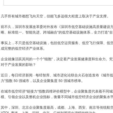
几乎所有城市都想飞向天空，但能飞多远很大程度上取决于产业支撑。
前不久，深圳市发展改革委对外发布《深圳市低空基础设施高质量建设方案（2
晰、标准统一、智能先进、跨域融合"的低空基础设施体系，全力打造"全
事实上，不只是低空基础设施，包括低空运营服务、低空飞行保障、低
成完整的低空经济产业体系。
企业就像活跃其间的一个个"细胞"，决定着产业发展健康度和生命力。
对于产业发展的影响？
近日，每日经济新闻 · 每经智库、城市进化论联合火石创造发布《城市低空
力"指数 50 强城市，以及企业聚集度 50 强城市榜单。
在城市低空经济"链接力"指数四维评价模型中，企业聚集度代表着不同
模、引领企业以及整机企业指标，衡量不同城市低空经济企业的聚集水
其中，深圳、北京企业聚集度最高，成都、上海、西安、南京等传统航空
VTOL 赛道，上海、深圳、北京、广州则展现出强悍的统治力。