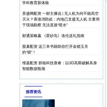
学科教育新体验
景盛网配资 一财主播说 | 无人机为何不能高空
灭火？香港消防处：内地已支援无人机 主要用
于现场勘察 无法直接“喷水”
财通策略嬴 《星砂岛》洛伦送礼指南
股巢配资 这三本书籍助你打开金锁玉关
的“锁”！
维嘉配资 群核科技唐睿：以3D高斯破解具身
智能数据瓶颈
推荐资讯