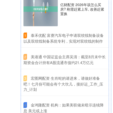
亿财配资 2026年该怎么买
房? 刚需赶紧上车, 改善赶紧
置换
​泰禾优配 富赛汽车电子申请双绞线制备设备
1
以及双绞线制备系统专利，实现对双绞线的制作
​美港通 中国证监会主席吴清：截至8月末中长
2
期资金合计持有A股流通市值约21.4万亿元
​宏图网配资 生肖蛇的请进来，请做好准备
3
吧！七月份可能会有个大坎儿，接好运_工作_压
力_计划
​金鸿隆配资 机构：如果美联储未暗示连续降
4
息 美元或上涨