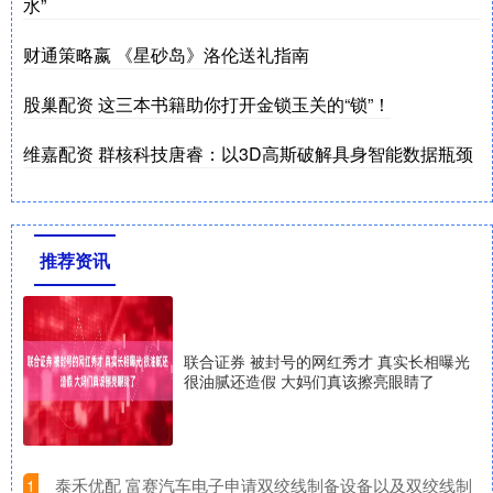
水”
财通策略嬴 《星砂岛》洛伦送礼指南
股巢配资 这三本书籍助你打开金锁玉关的“锁”！
维嘉配资 群核科技唐睿：以3D高斯破解具身智能数据瓶颈
推荐资讯
联合证券 被封号的网红秀才 真实长相曝光
很油腻还造假 大妈们真该擦亮眼睛了
​泰禾优配 富赛汽车电子申请双绞线制备设备以及双绞线制
1