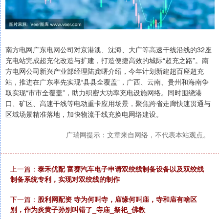
南方电网广东电网公司对京港澳、沈海、大广等高速干线沿线的32座
充电站完成超充化改造与扩建，打造便捷高效的城际“超充之路”。南
方电网公司新兴产业部经理陆龚曙介绍，今年计划新建超百座超充
站，推进在广东率先实现“县县全覆盖”，广西、云南、贵州和海南争
取实现“市市全覆盖”，助力织密大功率充电设施网络。同时围绕港
口、矿区、高速干线等电动重卡应用场景，聚焦跨省走廊快速贯通与
区域场景精准落地，加快物流干线充换电网络建设。
广瑞网提示：文章来自网络，不代表本站观点。
上一篇：
泰禾优配 富赛汽车电子申请双绞线制备设备以及双绞线
制备系统专利，实现对双绞线的制作
下一篇：
股利网配资 寺为何叫寺，庙缘何叫庙，寺和庙有啥区
别，作为炎黄子孙别叫错了_寺庙_祭祀_佛教